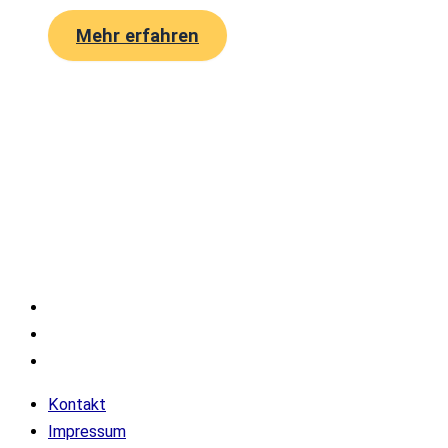
Mehr erfahren
Velissima Bedding International UG
(haftungsbeschränkt)
Gelderstraße 17-21
47608 Geldern
Kontakt
Impressum
Datenschutz
Kontakt
Impressum