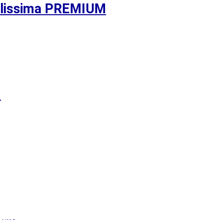
Velissima PREMIUM
I