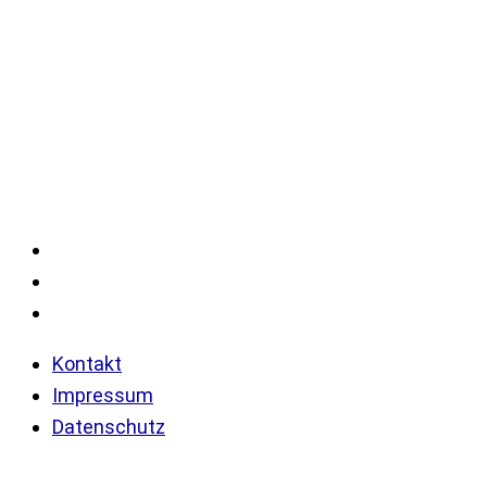
Velissima Bedding International UG
(haftungsbeschränkt)
Gelderstraße 17-21
47608 Geldern
Kontakt
Impressum
Datenschutz
Kontakt
Impressum
Datenschutz