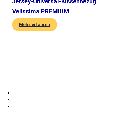
Jersey-Universal-Kissenbezug
Velissima PREMIUM
Mehr erfahren
Velissima Bedding International UG
(haftungsbeschränkt)
Gelderstraße 17-21
47608 Geldern
Kontakt
Impressum
Datenschutz