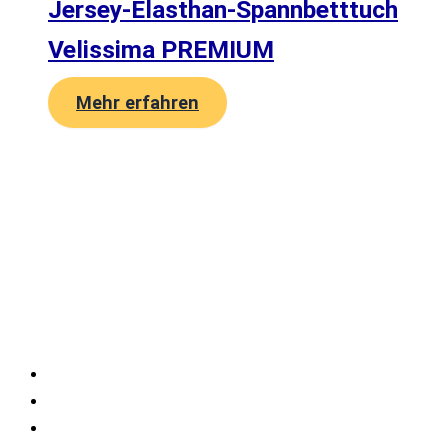
Jersey-Elasthan-Spannbetttuch
Velissima PREMIUM
Mehr erfahren
Velissima Bedding International UG
(haftungsbeschränkt)
Gelderstraße 17-21
47608 Geldern
Kontakt
Impressum
Datenschutz